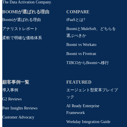
The Data Activation Company.
BOOMIが選ばれる理由
COMPARE
Boomiが選ばれる理由
iPaaSとは?
アナリストレポート
BoomiとMuleSoft、どちらを
選ぶべきか
柔軟で明確な価格体系
Boomi vs Workato
Boomi vs Fivetran
TIBCOからBoomiへ移行
顧客事例一覧
FEATURED
導入事例
エージェント型変革プレイブ
ック
G2 Reviews
AI Ready Enterprise
Peer Insights Reviews
Framework
Customer Advocacy
Workday Integration Guide