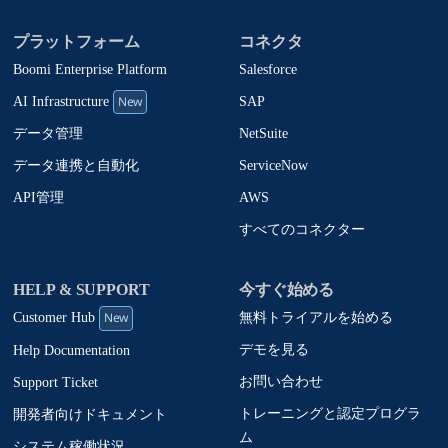
プラットフォーム
コネクタ
Boomi Enterprise Platform
Salesforce
New
SAP
AI Infrastructure
NetSuite
データ管理
ServiceNow
データ連携と自動化
AWS
API管理
すべてのコネクター
HELP & SUPPORT
今すぐ始める
New
無料トライアルを始める
Customer Hub
デモを見る
Help Documentation
お問い合わせ
Support Ticket
トレーニングと認定プログラ
開発者向けドキュメント
ム
システム稼働状況