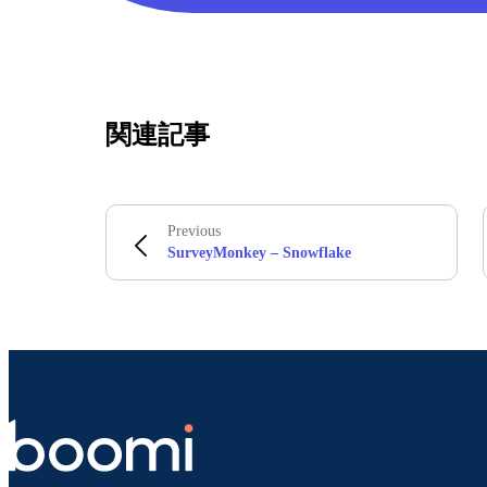
関連記事
Previous
SurveyMonkey – Snowflake