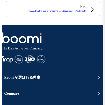
Next
Snowflake as a source – Amazon Redshift
The Data Activation Company.
Boomiが選ばれる理由
Compare