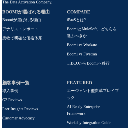
The Data Activation Company.
BOOMIが選ばれる理由
COMPARE
Boomiが選ばれる理由
iPaaSとは?
アナリストレポート
BoomiとMuleSoft、どちらを
選ぶべきか
柔軟で明確な価格体系
Boomi vs Workato
Boomi vs Fivetran
TIBCOからBoomiへ移行
顧客事例一覧
FEATURED
導入事例
エージェント型変革プレイブ
ック
G2 Reviews
AI Ready Enterprise
Peer Insights Reviews
Framework
Customer Advocacy
Workday Integration Guide