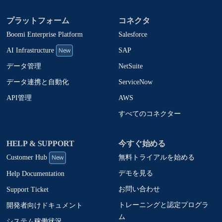
プラットフォーム
コネクタ
Boomi Enterprise Platform
Salesforce
New
SAP
AI Infrastructure
NetSuite
データ管理
ServiceNow
データ連携と自動化
AWS
API管理
すべてのコネクター
HELP & SUPPORT
今すぐ始める
New
無料トライアルを始める
Customer Hub
デモを見る
Help Documentation
お問い合わせ
Support Ticket
トレーニングと認定プログラ
開発者向けドキュメント
ム
システム稼働状況