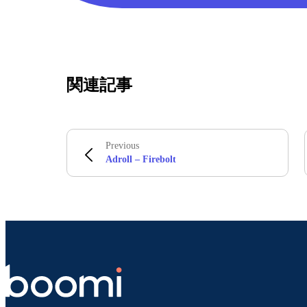
関連記事
Previous
Adroll – Firebolt