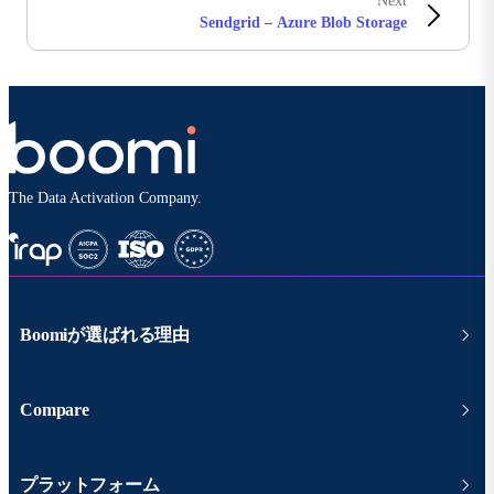
Next
Sendgrid – Azure Blob Storage
The Data Activation Company.
Boomiが選ばれる理由
Compare
プラットフォーム