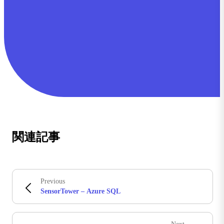
関連記事
Previous
SensorTower – Azure SQL