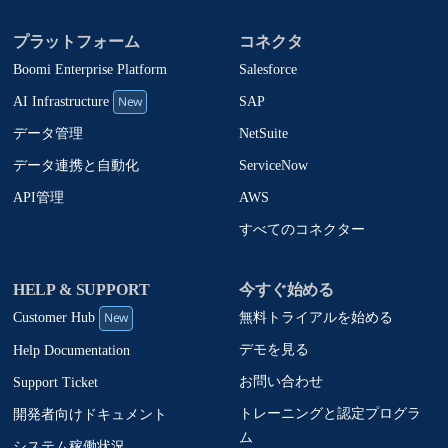
プラットフォーム
コネクタ
Boomi Enterprise Platform
Salesforce
New
SAP
AI Infrastructure
NetSuite
データ管理
ServiceNow
データ連携と自動化
AWS
API管理
すべてのコネクター
HELP & SUPPORT
今すぐ始める
New
無料トライアルを始める
Customer Hub
デモを見る
Help Documentation
お問い合わせ
Support Ticket
トレーニングと認定プログラ
開発者向けドキュメント
ム
システム稼働状況