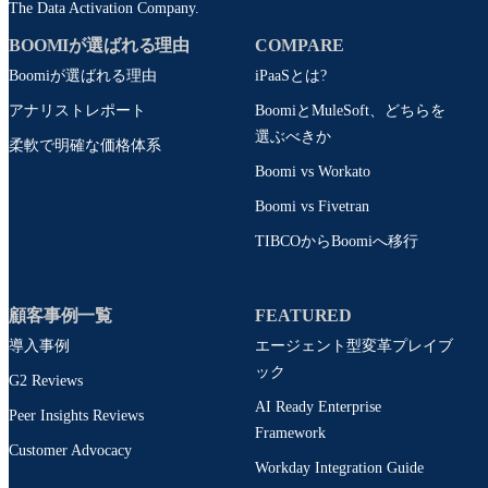
The Data Activation Company.
BOOMIが選ばれる理由
COMPARE
Boomiが選ばれる理由
iPaaSとは?
アナリストレポート
BoomiとMuleSoft、どちらを
選ぶべきか
柔軟で明確な価格体系
Boomi vs Workato
Boomi vs Fivetran
TIBCOからBoomiへ移行
顧客事例一覧
FEATURED
導入事例
エージェント型変革プレイブ
ック
G2 Reviews
AI Ready Enterprise
Peer Insights Reviews
Framework
Customer Advocacy
Workday Integration Guide