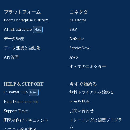
プラットフォーム
コネクタ
Boomi Enterprise Platform
Salesforce
New
SAP
AI Infrastructure
NetSuite
データ管理
ServiceNow
データ連携と自動化
AWS
API管理
すべてのコネクター
HELP & SUPPORT
今すぐ始める
New
無料トライアルを始める
Customer Hub
デモを見る
Help Documentation
お問い合わせ
Support Ticket
トレーニングと認定プログラ
開発者向けドキュメント
ム
システム稼働状況