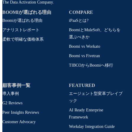
The Data Activation Company.
BOOMIが選ばれる理由
COMPARE
Boomiが選ばれる理由
iPaaSとは?
アナリストレポート
BoomiとMuleSoft、どちらを
選ぶべきか
柔軟で明確な価格体系
Boomi vs Workato
Boomi vs Fivetran
TIBCOからBoomiへ移行
顧客事例一覧
FEATURED
導入事例
エージェント型変革プレイブ
ック
G2 Reviews
AI Ready Enterprise
Peer Insights Reviews
Framework
Customer Advocacy
Workday Integration Guide