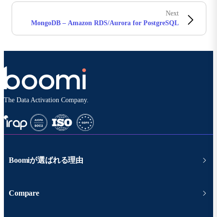
Next
MongoDB – Amazon RDS/Aurora for PostgreSQL
The Data Activation Company.
Boomiが選ばれる理由
Compare