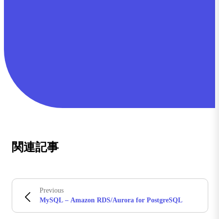
関連記事
Previous
MySQL – Amazon RDS/Aurora for PostgreSQL