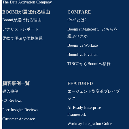
The Data Activation Company.
BOOMIが選ばれる理由
COMPARE
Boomiが選ばれる理由
iPaaSとは?
アナリストレポート
BoomiとMuleSoft、どちらを
選ぶべきか
柔軟で明確な価格体系
Boomi vs Workato
Boomi vs Fivetran
TIBCOからBoomiへ移行
顧客事例一覧
FEATURED
導入事例
エージェント型変革プレイブ
ック
G2 Reviews
AI Ready Enterprise
Peer Insights Reviews
Framework
Customer Advocacy
Workday Integration Guide