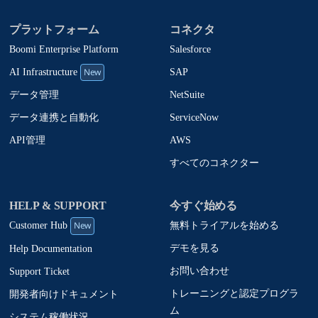
プラットフォーム
コネクタ
Boomi Enterprise Platform
Salesforce
New
SAP
AI Infrastructure
NetSuite
データ管理
ServiceNow
データ連携と自動化
AWS
API管理
すべてのコネクター
HELP & SUPPORT
今すぐ始める
New
無料トライアルを始める
Customer Hub
デモを見る
Help Documentation
お問い合わせ
Support Ticket
トレーニングと認定プログラ
開発者向けドキュメント
ム
システム稼働状況