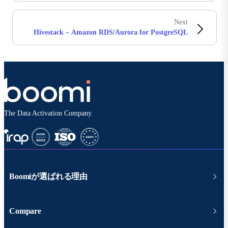
Next
Hivestack – Amazon RDS/Aurora for PostgreSQL
The Data Activation Company.
Boomiが選ばれる理由
Compare