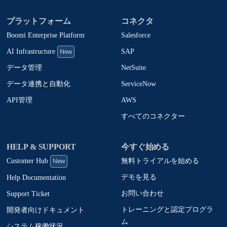
プラットフォーム
コネクタ
Boomi Enterprise Platform
Salesforce
New
SAP
AI Infrastructure
NetSuite
データ管理
ServiceNow
データ連携と自動化
AWS
API管理
すべてのコネクター
HELP & SUPPORT
今すぐ始める
New
無料トライアルを始める
Customer Hub
デモを見る
Help Documentation
お問い合わせ
Support Ticket
トレーニングと認定プログラ
開発者向けドキュメント
ム
システム稼働状況