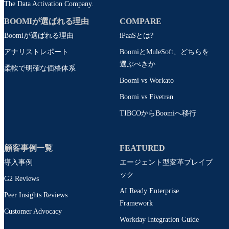
The Data Activation Company.
BOOMIが選ばれる理由
COMPARE
Boomiが選ばれる理由
iPaaSとは?
アナリストレポート
BoomiとMuleSoft、どちらを
選ぶべきか
柔軟で明確な価格体系
Boomi vs Workato
Boomi vs Fivetran
TIBCOからBoomiへ移行
顧客事例一覧
FEATURED
導入事例
エージェント型変革プレイブ
ック
G2 Reviews
AI Ready Enterprise
Peer Insights Reviews
Framework
Customer Advocacy
Workday Integration Guide