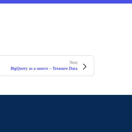
Next
BigQuery as a source – Treasure Data