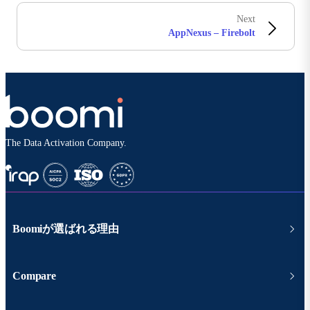
Next
AppNexus – Firebolt
The Data Activation Company.
Boomiが選ばれる理由
Compare