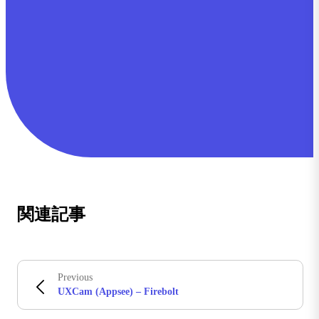
関連記事
Previous
UXCam (Appsee) – Firebolt