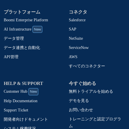
プラットフォーム
コネクタ
Boomi Enterprise Platform
Salesforce
New
SAP
AI Infrastructure
NetSuite
データ管理
ServiceNow
データ連携と自動化
AWS
API管理
すべてのコネクター
HELP & SUPPORT
今すぐ始める
New
無料トライアルを始める
Customer Hub
デモを見る
Help Documentation
お問い合わせ
Support Ticket
トレーニングと認定プログラ
開発者向けドキュメント
ム
システム稼働状況