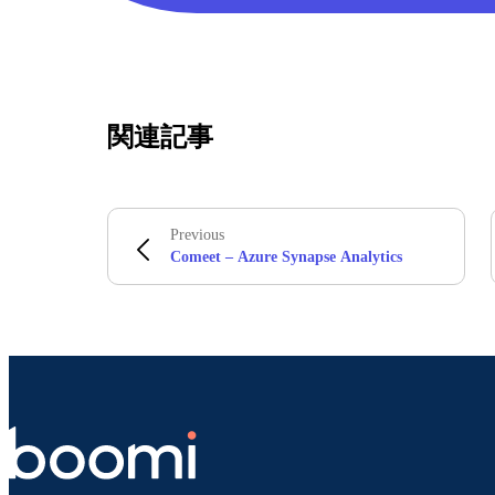
関連記事
Previous
Comeet – Azure Synapse Analytics