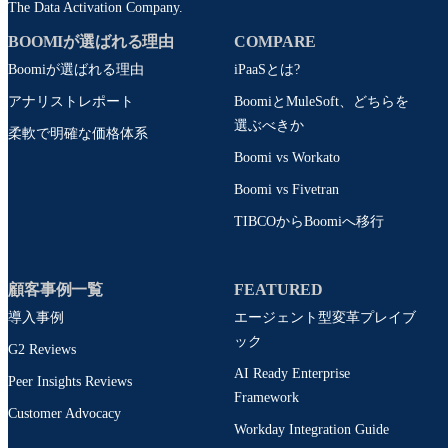
The Data Activation Company.
BOOMIが選ばれる理由
COMPARE
Boomiが選ばれる理由
iPaaSとは?
アナリストレポート
BoomiとMuleSoft、どちらを
選ぶべきか
柔軟で明確な価格体系
Boomi vs Workato
Boomi vs Fivetran
TIBCOからBoomiへ移行
顧客事例一覧
FEATURED
導入事例
エージェント型変革プレイブ
ック
G2 Reviews
AI Ready Enterprise
Peer Insights Reviews
Framework
Customer Advocacy
Workday Integration Guide