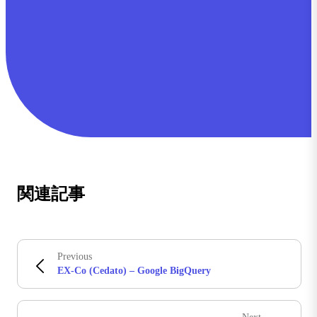
関連記事
Previous
EX-Co (Cedato) – Google BigQuery