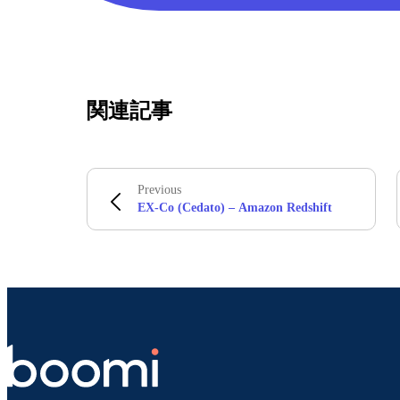
関連記事
Previous
EX-Co (Cedato) – Amazon Redshift