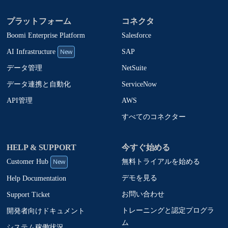
プラットフォーム
コネクタ
Boomi Enterprise Platform
Salesforce
New
SAP
AI Infrastructure
NetSuite
データ管理
ServiceNow
データ連携と自動化
AWS
API管理
すべてのコネクター
HELP & SUPPORT
今すぐ始める
New
無料トライアルを始める
Customer Hub
デモを見る
Help Documentation
お問い合わせ
Support Ticket
トレーニングと認定プログラ
開発者向けドキュメント
ム
システム稼働状況