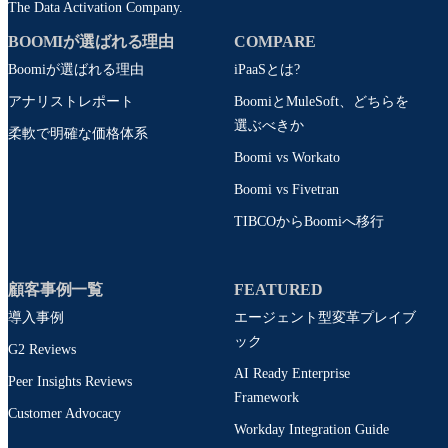
The Data Activation Company.
BOOMIが選ばれる理由
COMPARE
Boomiが選ばれる理由
iPaaSとは?
アナリストレポート
BoomiとMuleSoft、どちらを
選ぶべきか
柔軟で明確な価格体系
Boomi vs Workato
Boomi vs Fivetran
TIBCOからBoomiへ移行
顧客事例一覧
FEATURED
導入事例
エージェント型変革プレイブ
ック
G2 Reviews
AI Ready Enterprise
Peer Insights Reviews
Framework
Customer Advocacy
Workday Integration Guide