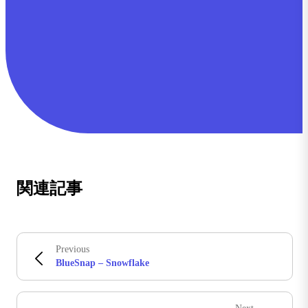
関連記事
Previous
BlueSnap – Snowflake