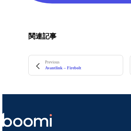
関連記事
Previous
Avantlink – Firebolt