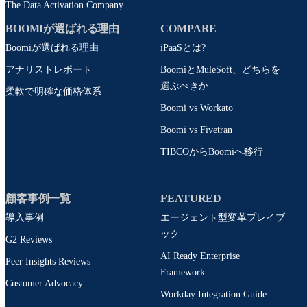
The Data Activation Company.
BOOMIが選ばれる理由
COMPARE
Boomiが選ばれる理由
iPaaSとは?
アナリストレポート
BoomiとMuleSoft、どちらを
選ぶべきか
柔軟で明確な価格体系
Boomi vs Workato
Boomi vs Fivetran
TIBCOからBoomiへ移行
顧客事例一覧
FEATURED
導入事例
エージェント型変革プレイブ
ック
G2 Reviews
AI Ready Enterprise
Peer Insights Reviews
Framework
Customer Advocacy
Workday Integration Guide