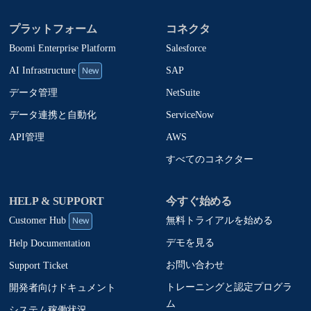
プラットフォーム
コネクタ
Boomi Enterprise Platform
Salesforce
New
SAP
AI Infrastructure
NetSuite
データ管理
ServiceNow
データ連携と自動化
AWS
API管理
すべてのコネクター
HELP & SUPPORT
今すぐ始める
New
無料トライアルを始める
Customer Hub
デモを見る
Help Documentation
お問い合わせ
Support Ticket
トレーニングと認定プログラ
開発者向けドキュメント
ム
システム稼働状況