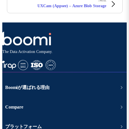
Next
UXCam (Appsee) – Azure Blob Storage
The Data Activation Company.
Boomiが選ばれる理由
Compare
プラットフォーム