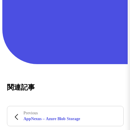
関連記事
Previous
AppNexus – Azure Blob Storage