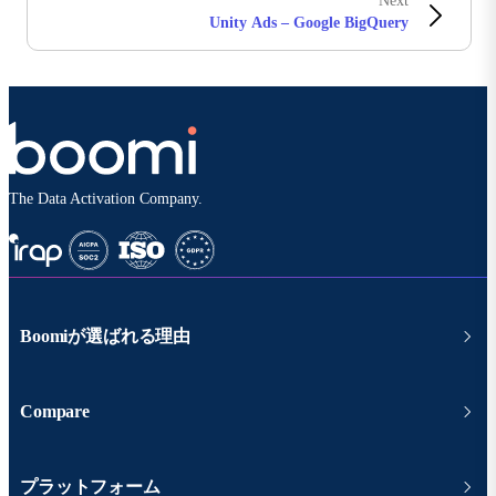
Next
Unity Ads – Google BigQuery
The Data Activation Company.
Boomiが選ばれる理由
Compare
プラットフォーム