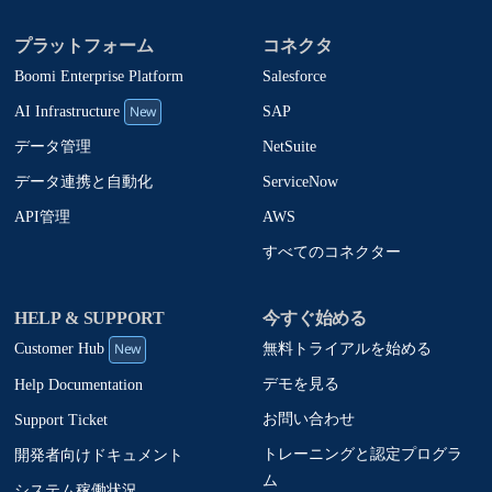
プラットフォーム
コネクタ
Boomi Enterprise Platform
Salesforce
New
SAP
AI Infrastructure
NetSuite
データ管理
ServiceNow
データ連携と自動化
AWS
API管理
すべてのコネクター
HELP & SUPPORT
今すぐ始める
New
無料トライアルを始める
Customer Hub
デモを見る
Help Documentation
お問い合わせ
Support Ticket
トレーニングと認定プログラ
開発者向けドキュメント
ム
システム稼働状況