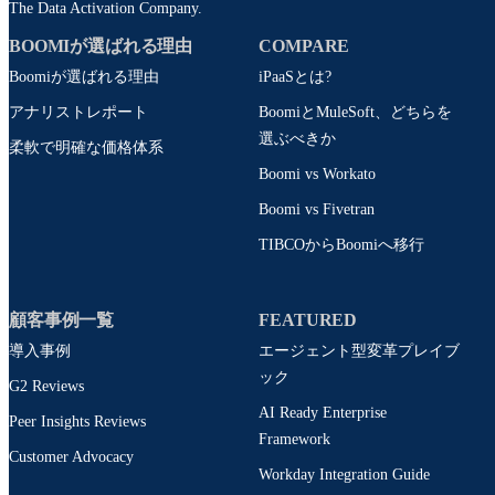
The Data Activation Company.
BOOMIが選ばれる理由
COMPARE
Boomiが選ばれる理由
iPaaSとは?
アナリストレポート
BoomiとMuleSoft、どちらを
選ぶべきか
柔軟で明確な価格体系
Boomi vs Workato
Boomi vs Fivetran
TIBCOからBoomiへ移行
顧客事例一覧
FEATURED
導入事例
エージェント型変革プレイブ
ック
G2 Reviews
AI Ready Enterprise
Peer Insights Reviews
Framework
Customer Advocacy
Workday Integration Guide