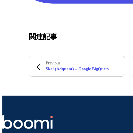
関連記事
Previous
Skai (Adquant) – Google BigQuery