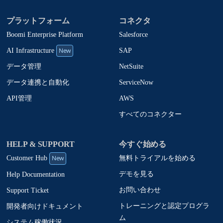
プラットフォーム
コネクタ
Boomi Enterprise Platform
Salesforce
New
SAP
AI Infrastructure
NetSuite
データ管理
ServiceNow
データ連携と自動化
AWS
API管理
すべてのコネクター
HELP & SUPPORT
今すぐ始める
New
無料トライアルを始める
Customer Hub
デモを見る
Help Documentation
お問い合わせ
Support Ticket
トレーニングと認定プログラ
開発者向けドキュメント
ム
システム稼働状況