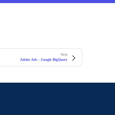
Next
Adobe Ads – Google BigQuery