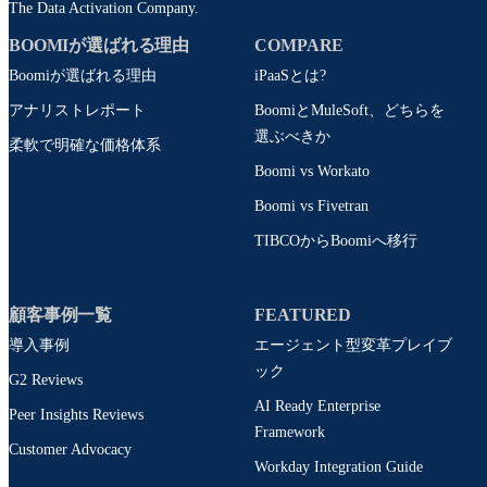
The Data Activation Company.
BOOMIが選ばれる理由
COMPARE
Boomiが選ばれる理由
iPaaSとは?
アナリストレポート
BoomiとMuleSoft、どちらを
選ぶべきか
柔軟で明確な価格体系
Boomi vs Workato
Boomi vs Fivetran
TIBCOからBoomiへ移行
顧客事例一覧
FEATURED
導入事例
エージェント型変革プレイブ
ック
G2 Reviews
AI Ready Enterprise
Peer Insights Reviews
Framework
Customer Advocacy
Workday Integration Guide