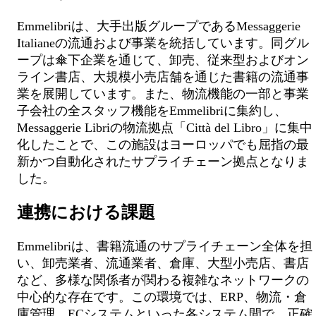
Emmelibriは、大手出版グループであるMessaggerie
Italianeの流通および事業を統括しています。同グル
ープは傘下企業を通じて、卸売、従来型およびオン
ライン書店、大規模小売店舗を通じた書籍の流通事
業を展開しています。また、物流機能の一部と事業
子会社の全スタッフ機能をEmmelibriに集約し、
Messaggerie Libriの物流拠点「Città del Libro」に集中
化したことで、この施設はヨーロッパでも屈指の最
新かつ自動化されたサプライチェーン拠点となりま
した。
連携における課題
Emmelibriは、書籍流通のサプライチェーン全体を担
い、卸売業者、流通業者、倉庫、大型小売店、書店
など、多様な関係者が関わる複雑なネットワークの
中心的な存在です。この環境では、ERP、物流・倉
庫管理、ECシステムといった各システム間で、正確