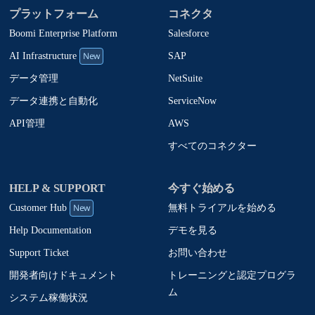
プラットフォーム
コネクタ
Boomi Enterprise Platform
Salesforce
New
SAP
AI Infrastructure
NetSuite
データ管理
ServiceNow
データ連携と自動化
AWS
API管理
すべてのコネクター
HELP & SUPPORT
今すぐ始める
New
無料トライアルを始める
Customer Hub
デモを見る
Help Documentation
お問い合わせ
Support Ticket
トレーニングと認定プログラ
開発者向けドキュメント
ム
システム稼働状況