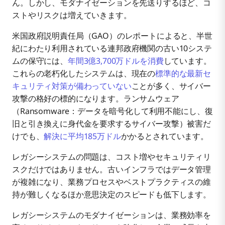
ん。しかし、モダナイゼーションを先送りするほど、コ
レガシーシステムのモダナイゼーションを進める4つ
1. システム障害や不安定な稼働が頻発している
ストやリスクは増えていきます。
の方法
米国政府説明責任局（GAO）のレポートによると、半世
レガシーシステムのモダナイゼーションで直面しや
紀にわたり利用されている連邦政府機関の古い10システ
2. 事業の成長にシステムが対応できない
アプリケーション評価
すい課題
ムの保守には、
年間3億3,700万ドルを消費
しています。
これらの老朽化したシステムは、現在の
標準的な最新セ
Boomi Enterprise Platformでレガシーシステムのモ
3. セキュリティリスクが高まっている
リエンジニアリング
ドキュメント不足
キュリティ対策が備わっていない
ことが多く、サイバー
ダナイゼーションを加速する方法
攻撃の格好の標的になります。ランサムウェア
（Ransomware：データを暗号化して利用不能にし、復
4. 人材の確保・育成が難しい
リホスティング
組織内の抵抗
旧と引き換えに身代金を要求するサイバー攻撃）被害だ
けでも、
解決に平均185万ドル
かかるとされています。
レガシーシステムの問題は、コスト増やセキュリティリ
5.従業員や顧客のユーザー体験が低下している
パッケージ導入
連携の複雑化
スクだけではありません。古いインフラではデータ管理
が複雑になり、業務プロセスやベストプラクティスの維
6. 最新のツールやクラウドサービスと連携できない
コストと導入期間
持が難しくなるほか意思決定のスピードも低下します。
レガシーシステムのモダナイゼーションは、業務効率を