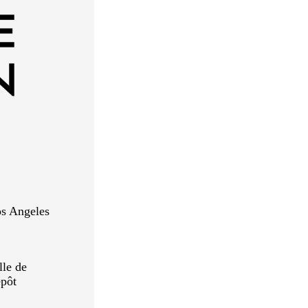
os Angeles
lle de
epôt