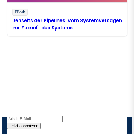
EBook
Jenseits der Pipelines: Vom Systemversagen
zur Zukunft des Systems
Bleiben Sie in Kontakt mit
Boomi
Erhalten Sie die neuesten Erkenntnisse,
Produktaktualisierungen, Nachrichten und mehr
direkt in Ihren Posteingang.
Jetzt abonnieren