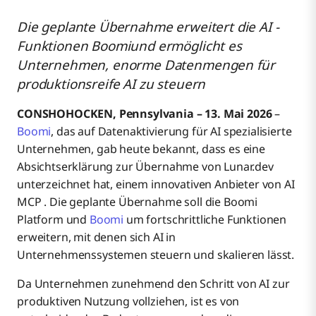
Die geplante Übernahme erweitert die AI -
Funktionen Boomiund ermöglicht es
Erweiterung von Boomi durch kontrollierte
Unternehmen, enorme Datenmengen für
Anbindung von Agenten
produktionsreife AI zu steuern
Unterstützung der nächsten Phase der
CONSHOHOCKEN, Pennsylvania – 13. Mai 2026
–
agentenbasierten AI
Boomi
, das auf Datenaktivierung für AI spezialisierte
Unternehmen, gab heute bekannt, dass es eine
Boomi Welt
Absichtserklärung zur Übernahme von Lunar.dev
unterzeichnet hat, einem innovativen Anbieter von AI
MCP . Die geplante Übernahme soll die Boomi
Über Boomi
Erfahren Sie mehr über Boomi
Platform und
Boomi
um fortschrittliche Funktionen
erweitern, mit denen sich AI in
Unternehmenssystemen steuern und skalieren lässt.
Da Unternehmen zunehmend den Schritt von AI zur
produktiven Nutzung vollziehen, ist es von