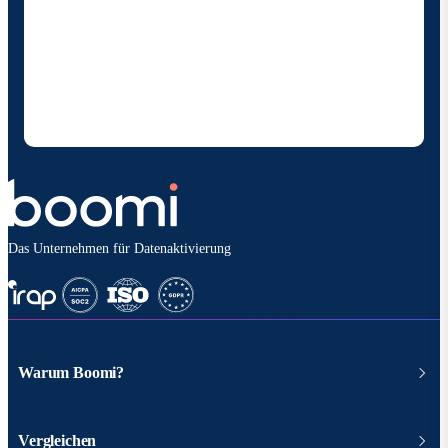
Durch die Angabe meiner Kontaktdaten ermächtige
ich Boomi , mich gelegentlich über Produkte und
Lösungen zu informieren. Ich weiß, dass ich mich
jederzeit abmelden kann und dass meine Daten
gemäß den
Datenschutzbestimmungen vonBoomi
behandelt werden.
Das Unternehmen für Datenaktivierung
Warum Boomi?
Vergleichen