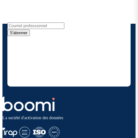
de produits, les nouvelles et plus encore
directement dans votre boîte de réception.
S'abonner
En fournissant mes coordonnées, j'autorise Boomi à
me fournir des mises à jour occasionnelles sur les
produits et solutions. Je sais que je peux me
désinscrire à tout moment et que mes données
seront traitées conformément à la
politique de
confidentialité deBoomi
.
La société d'activation des données