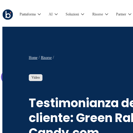
Piattaforma
AI
Soluzioni
Risorse
Partner
Home
Risorse
Video
Testimonianza d
cliente: Green Ra
Candy.com