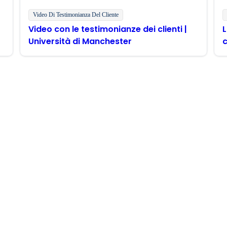
Video Di Testimonianza Del Cliente
Video con le testimonianze dei clienti |
L
Università di Manchester
c
imani in contatto con Boo
rnamenti sui prodotti, le novità e molto altro ancora diretta
zzo Boomi a fornire occasionalmente aggiornamenti su prodot
 momento e che i miei dati saranno trattati secondo la
politi