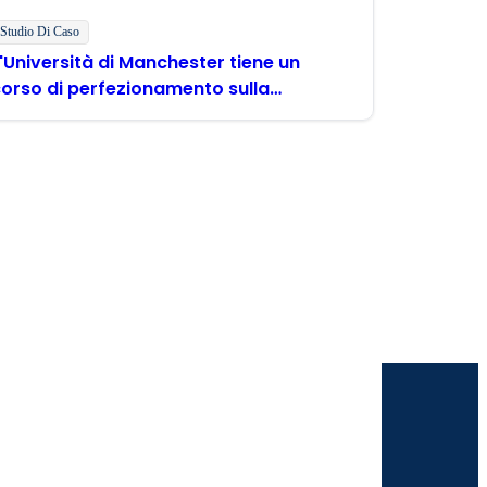
Studio Di Caso
'Università di Manchester tiene un
orso di perfezionamento sulla
modernizzazione digitale con Boomi
mi
mente nella tua casella di posta elettronica.
ti e soluzioni. Sono consapevole di poter
ca sulla privacy diBoomi
.