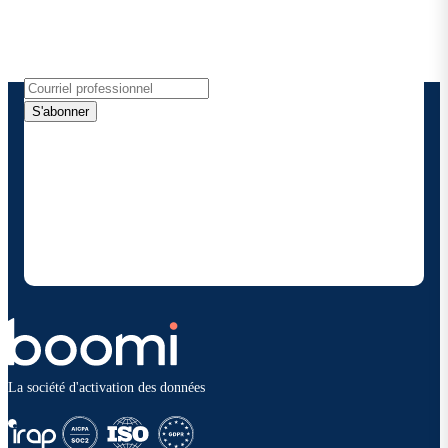
Recevez les dernières informations, les mises à jour
de produits, les nouvelles et plus encore
directement dans votre boîte de réception.
S'abonner
En fournissant mes coordonnées, j'autorise Boomi à
me fournir des mises à jour occasionnelles sur les
produits et solutions. Je sais que je peux me
désinscrire à tout moment et que mes données
seront traitées conformément à la
politique de
confidentialité deBoomi
.
La société d'activation des données