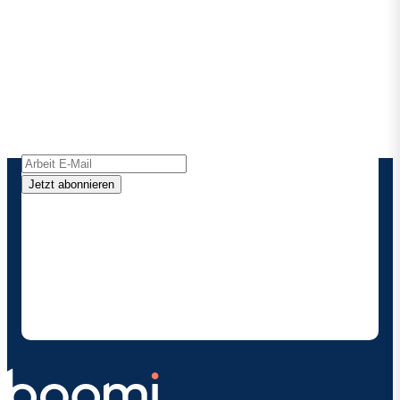
Bleiben Sie in Kontakt mit
Boomi
Erhalten Sie die neuesten Erkenntnisse,
Produktaktualisierungen, Nachrichten und mehr
direkt in Ihren Posteingang.
Jetzt abonnieren
Durch die Angabe meiner Kontaktdaten ermächtige
ich Boomi , mich gelegentlich über Produkte und
Lösungen zu informieren. Ich weiß, dass ich mich
jederzeit abmelden kann und dass meine Daten
gemäß den
Datenschutzbestimmungen vonBoomi
behandelt werden.