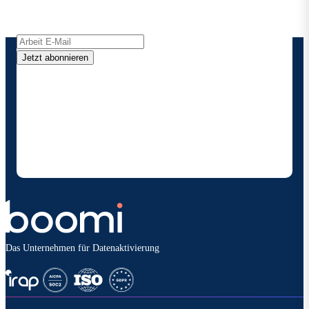
direkt in Ihren Posteingang.
Jetzt abonnieren
Durch die Angabe meiner Kontaktdaten ermächtige
ich Boomi , mich gelegentlich über Produkte und
Lösungen zu informieren. Ich weiß, dass ich mich
jederzeit abmelden kann und dass meine Daten
gemäß den
Datenschutzbestimmungen vonBoomi
behandelt werden.
Das Unternehmen für Datenaktivierung