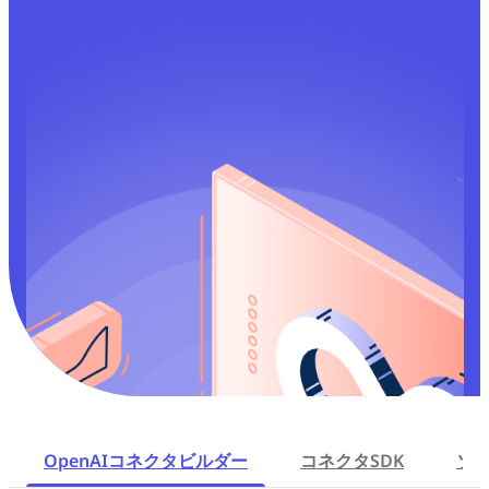
OpenAIコネクタビルダー
コネクタSDK
ソ