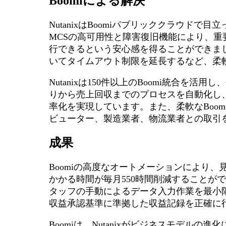
Boomiによる解決
NutanixはBoomiパブリッククラウド
MCSの高可用性と障害復旧機能により、
行できるという安心感を得ることができま
いてタイムアウト制限を延長するなど、柔
Nutanixは150件以上のBoomi統合を活用し、Orac
りから売上回収までのプロセスを自動化し、Wor
率化を実現しています。また、柔軟なBoom
ビューター、製造業者、物流業者との取引
成果
Boomiの高度なオートメーションにより
かかる時間が毎月550時間削減することが
タッフの手動によるデータ入力作業を最小限に抑え
収益承認基準に準拠した収益記録を正確に
Boomiは、Nutanixがビジネスモデル