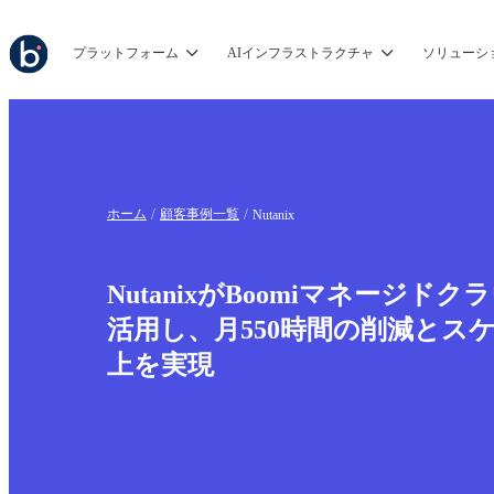
プラットフォーム
AIインフラストラクチャ
ソリューシ
ホーム
顧客事例一覧
Nutanix
NutanixがBoomiマネージド
活用し、月550時間の削減とス
上を実現