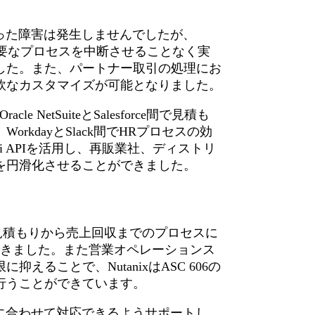
で目立った障害は発生しませんでしたが、
重要なプロセスを中断させることなく実
した。また、パートナー取引の処理にお
軟なカスタマイズが可能となりました。
le NetSuiteとSalesforce間で見積も
kdayとSlack間でHRプロセスの効
i APIを活用し、再販業社、ディストリ
を円滑化させることができました。
、見積もりから売上回収までのプロセスに
できました。また営業オペレーションス
ることで、NutanixはASC 606の
行うことができています。
の進化に合わせて対応できるようサポートし、