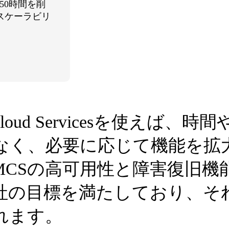
550時間を削
スケーラビリ
ed Cloud Servicesを使え
なく、必要に応じて機能を拡
i MCSの高可用性と障害復旧
社の目標を満たしており、そ
れます。