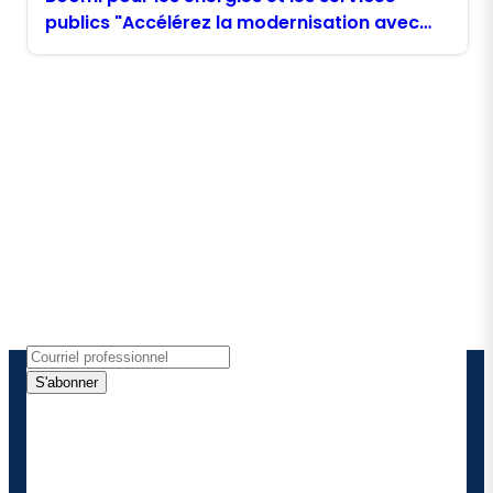
publics "Accélérez la modernisation avec
une intégration Cloud agile"
Restez en contact avec
Boomi
Recevez les dernières informations, les mises à jour
de produits, les nouvelles et plus encore
directement dans votre boîte de réception.
S'abonner
En fournissant mes coordonnées, j'autorise Boomi à
me fournir des mises à jour occasionnelles sur les
produits et solutions. Je sais que je peux me