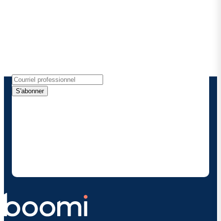
Boomi
Recevez les dernières informations, les mises à jour
de produits, les nouvelles et plus encore
directement dans votre boîte de réception.
S'abonner
En fournissant mes coordonnées, j'autorise Boomi à
me fournir des mises à jour occasionnelles sur les
produits et solutions. Je sais que je peux me
désinscrire à tout moment et que mes données
seront traitées conformément à la
politique de
confidentialité deBoomi
.