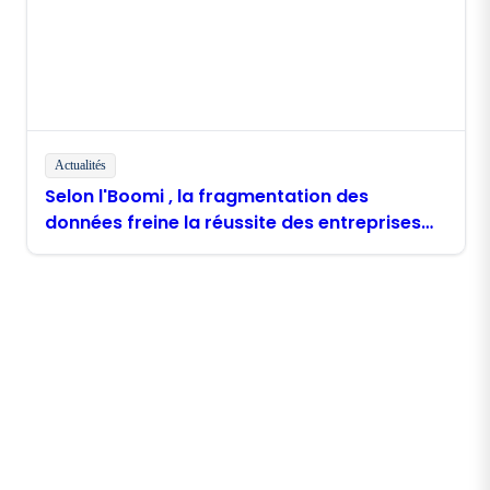
Actualités
Selon l'Boomi , la fragmentation des
données freine la réussite des entreprises
philippines dans le domaine de l'IA
Restez en contact avec
Boomi
Recevez les dernières informations, les mises à jour
de produits, les nouvelles et plus encore