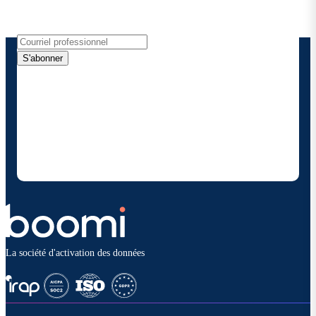
directement dans votre boîte de réception.
S'abonner
En fournissant mes coordonnées, j'autorise Boomi à
me fournir des mises à jour occasionnelles sur les
produits et solutions. Je sais que je peux me
désinscrire à tout moment et que mes données
seront traitées conformément à la
politique de
confidentialité deBoomi
.
La société d'activation des données