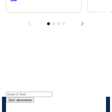
Bleiben Sie in Kontakt mit
Boomi
Erhalten Sie die neuesten Erkenntnisse,
Produktaktualisierungen, Nachrichten und
mehr direkt in Ihren Posteingang.
Jetzt abonnieren
Durch die Angabe meiner Kontaktdaten