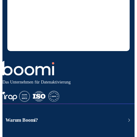
ermächtige ich Boomi , mich gelegentlich über
Produkte und Lösungen zu informieren. Ich
weiß, dass ich mich jederzeit abmelden kann
und dass meine Daten gemäß den
Datenschutzbestimmungen vonBoomi
behandelt werden.
Das Unternehmen für Datenaktivierung
Warum Boomi?