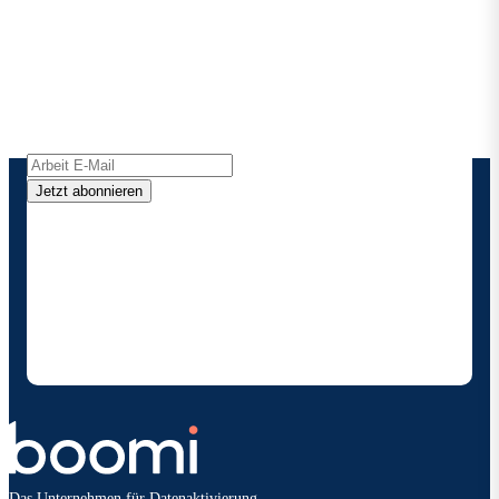
Boomi
Erhalten Sie die neuesten Erkenntnisse,
Produktaktualisierungen, Nachrichten und mehr
direkt in Ihren Posteingang.
Jetzt abonnieren
Durch die Angabe meiner Kontaktdaten ermächtige
ich Boomi , mich gelegentlich über Produkte und
Lösungen zu informieren. Ich weiß, dass ich mich
jederzeit abmelden kann und dass meine Daten
gemäß den
Datenschutzbestimmungen vonBoomi
behandelt werden.
Das Unternehmen für Datenaktivierung