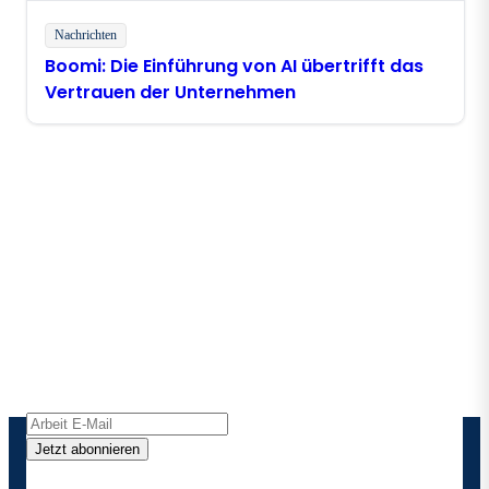
Nachrichten
Boomi: Die Einführung von AI übertrifft das
Vertrauen der Unternehmen
Bleiben Sie in Kontakt mit
Boomi
Erhalten Sie die neuesten Erkenntnisse,
Produktaktualisierungen, Nachrichten und mehr
direkt in Ihren Posteingang.
Jetzt abonnieren