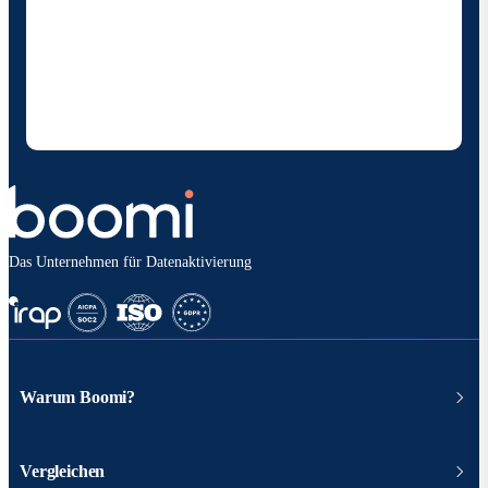
Durch die Angabe meiner Kontaktdaten ermächtige
ich Boomi , mich gelegentlich über Produkte und
Lösungen zu informieren. Ich weiß, dass ich mich
jederzeit abmelden kann und dass meine Daten
gemäß den
Datenschutzbestimmungen vonBoomi
behandelt werden.
Das Unternehmen für Datenaktivierung
Warum Boomi?
Vergleichen