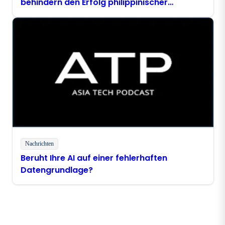
behindern den Erfolg philippinischer
Unternehmen im Bereich „ AI “
Nachrichten
Beruht Ihre AI auf einer fehlerhaften
Datengrundlage?