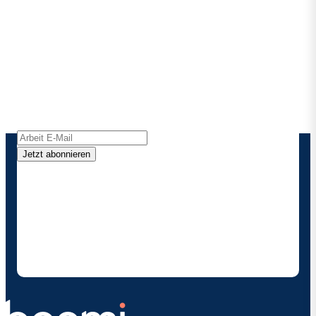
Bleiben Sie in Kontakt mit
Boomi
Erhalten Sie die neuesten Erkenntnisse,
Produktaktualisierungen, Nachrichten und mehr
direkt in Ihren Posteingang.
Jetzt abonnieren
Durch die Angabe meiner Kontaktdaten ermächtige
ich Boomi , mich gelegentlich über Produkte und
Lösungen zu informieren. Ich weiß, dass ich mich
jederzeit abmelden kann und dass meine Daten
gemäß den
Datenschutzbestimmungen vonBoomi
behandelt werden.