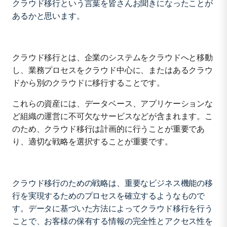
クラウド移行という言葉を皆さんお聞きになったことが
3. 分野を横断して社内のチームと協力する
あるかと思います。
4. マルチクラウドの選択肢も検討する
クラウド移行とは、企業のシステムをクラウドへと移動
し、業務プロセスをクラウド中心に、またはあるクラウ
5. 移行前にデータを整理する
ドから別のクラウドに移行することです。
これらの資産には、データベース、アプリケーションな
6. ローコードプラットフォームの活用を検討する
ど組織の運営に不可欠なサービスなどが含まれます。こ
のため、クラウド移行は計画的に行うことが重要であ
り、適切な戦略を選択することが重要です。
7. iPaaSによってデータの管理を最適化する
クラウド移行のための戦略は、重要なビジネス機能の移
クラウド移行の7つの「リ」
行を実現するためのプロセスを確立するようなもので
す。データに基づいた方法によってクラウド移行を行う
ことで、お客様の保有する情報の完全性とアクセス性を
リホスト