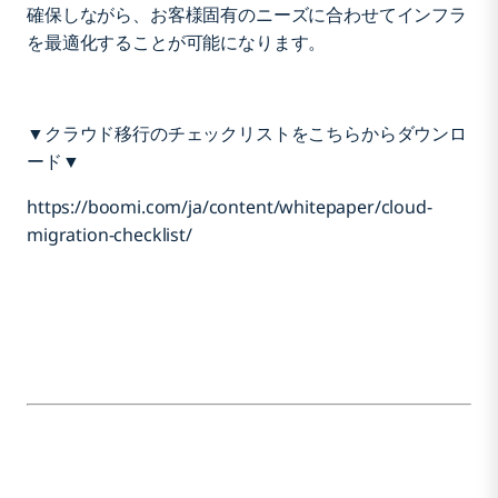
確保しながら、お客様固有のニーズに合わせてインフラ
を最適化することが可能になります。
リファクタ
▼クラウド移行のチェックリストをこちらからダウンロ
リロケート（リプレイス）
ード▼
https://boomi.com/ja/content/whitepaper/cloud-
リパーチェイス
migration-checklist/
リプラットフォーム
リタイア
リテイン