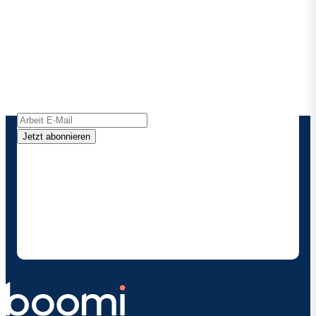
Bleiben Sie in Kontakt mit
Boomi
Erhalten Sie die neuesten Erkenntnisse,
Produktaktualisierungen, Nachrichten und mehr
direkt in Ihren Posteingang.
Jetzt abonnieren
Durch die Angabe meiner Kontaktdaten ermächtige
ich Boomi , mich gelegentlich über Produkte und
Lösungen zu informieren. Ich weiß, dass ich mich
jederzeit abmelden kann und dass meine Daten
gemäß den
Datenschutzbestimmungen vonBoomi
behandelt werden.