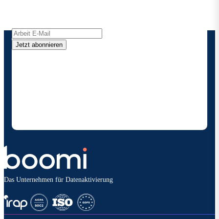
Produktaktualisierungen, Nachrichten und mehr
direkt in Ihren Posteingang.
Jetzt abonnieren
Durch die Angabe meiner Kontaktdaten ermächtige
ich Boomi , mich gelegentlich über Produkte und
Lösungen zu informieren. Ich weiß, dass ich mich
jederzeit abmelden kann und dass meine Daten
gemäß den
Datenschutzbestimmungen vonBoomi
behandelt werden.
Das Unternehmen für Datenaktivierung