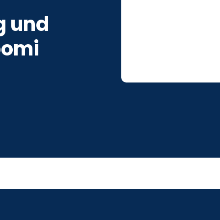
g und
oomi