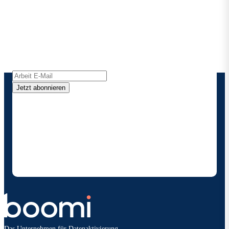
Boomi
Erhalten Sie die neuesten Erkenntnisse,
Produktaktualisierungen, Nachrichten und mehr
direkt in Ihren Posteingang.
Jetzt abonnieren
Durch die Angabe meiner Kontaktdaten ermächtige
ich Boomi , mich gelegentlich über Produkte und
Lösungen zu informieren. Ich weiß, dass ich mich
jederzeit abmelden kann und dass meine Daten
gemäß den
Datenschutzbestimmungen vonBoomi
behandelt werden.
Das Unternehmen für Datenaktivierung