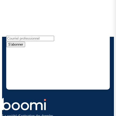
Boomi
Recevez les dernières informations, les mises à jour
de produits, les nouvelles et plus encore
directement dans votre boîte de réception.
S'abonner
En fournissant mes coordonnées, j'autorise Boomi à
me fournir des mises à jour occasionnelles sur les
produits et solutions. Je sais que je peux me
désinscrire à tout moment et que mes données
seront traitées conformément à la
politique de
confidentialité deBoomi
.
La société d'activation des données