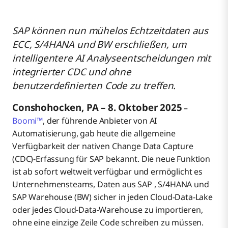
Schlüsselkompetenzen:
SAP können nun mühelos Echtzeitdaten aus
ECC, S/4HANA und BW erschließen, um
Zusätzliche Ressourcen:
intelligentere AI Analyseentscheidungen mit
integrierter CDC und ohne
benutzerdefinierten Code zu treffen.
Über Boomi
Conshohocken, PA – 8. Oktober 2025
–
Boomi™
, der führende Anbieter von AI
Automatisierung, gab heute die allgemeine
Verfügbarkeit der nativen Change Data Capture
(CDC)-Erfassung für SAP bekannt. Die neue Funktion
ist ab sofort weltweit verfügbar und ermöglicht es
Unternehmensteams, Daten aus SAP , S/4HANA und
SAP Warehouse (BW) sicher in jeden Cloud-Data-Lake
oder jedes Cloud-Data-Warehouse zu importieren,
ohne eine einzige Zeile Code schreiben zu müssen.