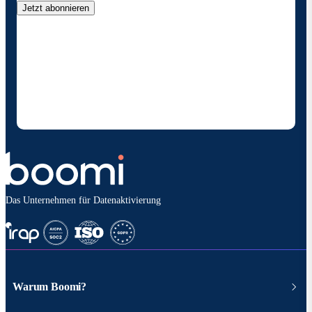
Jetzt abonnieren
Durch die Angabe meiner Kontaktdaten ermächtige
ich Boomi , mich gelegentlich über Produkte und
Lösungen zu informieren. Ich weiß, dass ich mich
jederzeit abmelden kann und dass meine Daten
gemäß den
Datenschutzbestimmungen vonBoomi
behandelt werden.
Das Unternehmen für Datenaktivierung
Warum Boomi?