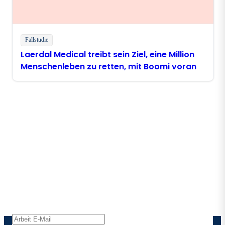
Fallstudie
Laerdal Medical treibt sein Ziel, eine Million
Menschenleben zu retten, mit Boomi voran
Bleiben Sie in Kontakt mit
Boomi
Erhalten Sie die neuesten Erkenntnisse,
Produktaktualisierungen, Nachrichten und mehr
direkt in Ihren Posteingang.