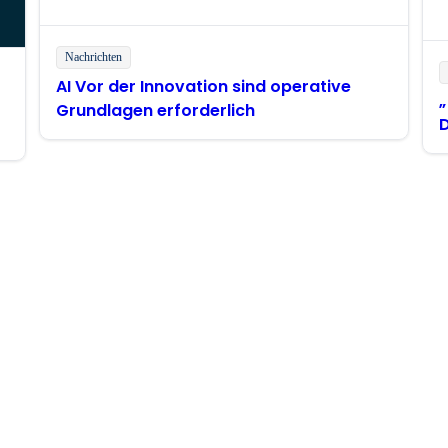
Nachrichten
AI Vor der Innovation sind operative
„
Grundlagen erforderlich
D
p
A
eiben Sie in Kontakt mit Bo
kenntnisse, Produktaktualisierungen, Nachrichten und mehr