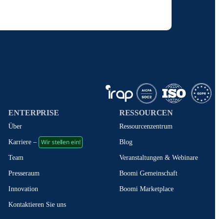
ngen zu informieren. Ich weiß, dass ich mich
 vonBoomi
behandelt werden.
ENTERPRISE
RESSOURCEN
Über
Ressourcenzentrum
Wir stellen ein!
Blog
Karriere –
Veranstaltungen & Webinare
Team
Boomi Gemeinschaft
Presseraum
Boomi Marketplace
Innovation
Kontaktieren Sie uns