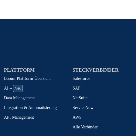
tige ich Boomi , mich gelegentlich über Produkte und Lösu
d dass meine Daten gemäß den
Datenschutzbestimmungen
PLATTFORM
STECKVERBINDER
Boomi Plattform Übersicht
Salesforce
Neu
SAP
AI –
NetSuite
Data Management
ServiceNow
Integration & Automatisierung
AWS
API Management
Alle Verbinder