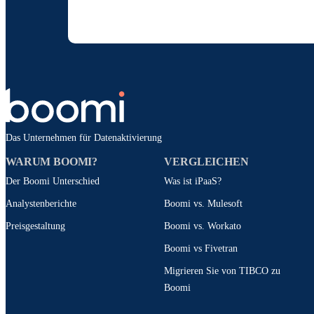
Durch die Angabe meiner Kontaktdaten ermäch
jederzeit abmelden kann un
Das Unternehmen für Datenaktivierung
WARUM BOOMI?
VERGLEICHEN
Der Boomi Unterschied
Was ist iPaaS?
Analystenberichte
Boomi vs. Mulesoft
Preisgestaltung
Boomi vs. Workato
Boomi vs Fivetran
Migrieren Sie von TIBCO zu
Boomi