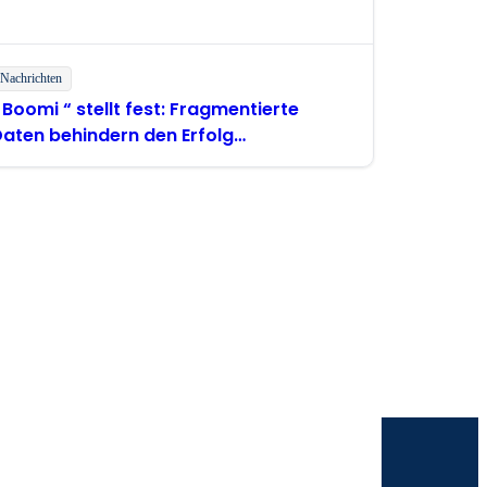
Nachrichten
 Boomi “ stellt fest: Fragmentierte
aten behindern den Erfolg
hilippinischer Unternehmen im Bereich „
I “
omi
 direkt in Ihren Posteingang.