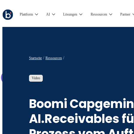
Plattform
AI
Lösungen
Ressourcen
Partner
Startseite
Ressourcen
Video
Boomi Capgemin
AI.Receivables fü
Prozess vom Auft