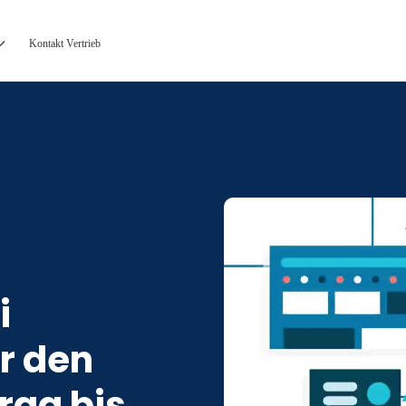
Kontakt Vertrieb
i
r den
rag bis