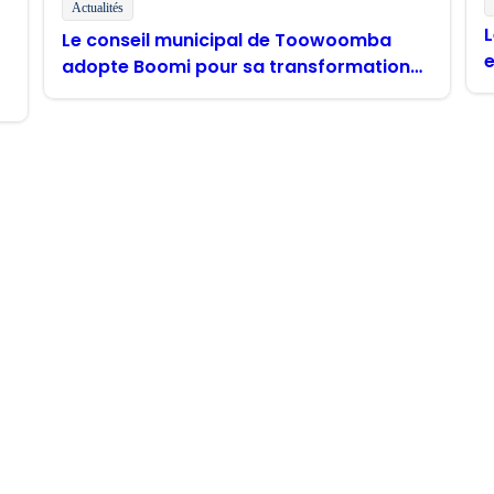
Actualités
Le conseil municipal de Toowoomba
adopte Boomi pour sa transformation
"
numérique
estez en contact avec Boo
s mises à jour de produits, les nouvelles et plus encore dir
Boomi à me fournir des mises à jour occasionnelles sur les p
 que mes données seront traitées conformément à la
politi