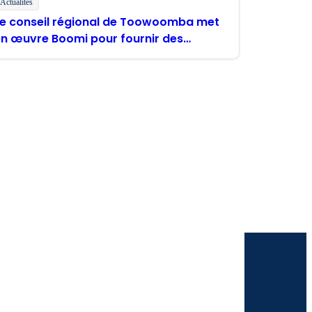
Actualités
Le conseil régional de Toowoomba met
en œuvre Boomi pour fournir des
services numériques".
mi
ectement dans votre boîte de réception.
roduits et solutions. Je sais que je peux me
que de confidentialité deBoomi
.