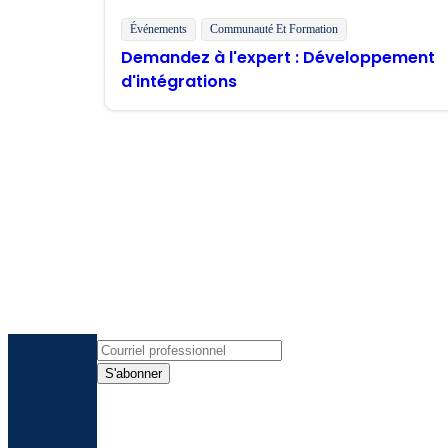
Événements
Communauté Et Formation
Demandez à l'expert : Développement
d'intégrations
R
Recevez les dernières informations, le
S'abonner
En fournissant mes coordonnées, j'autorise 
désinscrire à tout moment et